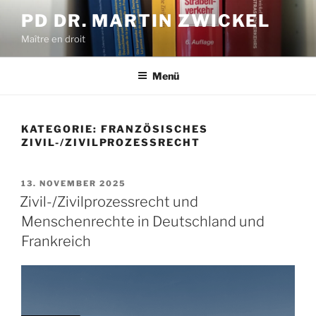
Zum
PD DR. MARTIN ZWICKEL
Inhalt
Maître en droit
springen
Menü
KATEGORIE:
FRANZÖSISCHES
ZIVIL-/ZIVILPROZESSRECHT
VERÖFFENTLICHT
13. NOVEMBER 2025
AM
Zivil-/Zivilprozessrecht und
Menschenrechte in Deutschland und
Frankreich