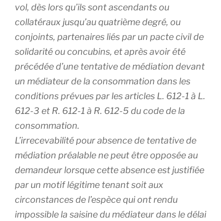
vol, dès lors qu’ils sont ascendants ou
collatéraux jusqu’au quatrième degré, ou
conjoints, partenaires liés par un pacte civil de
solidarité ou concubins, et après avoir été
précédée d’une tentative de médiation devant
un médiateur de la consommation dans les
conditions prévues par les articles L. 612-1 à L.
612-3 et R. 612-1 à R. 612-5 du code de la
consommation.
L’irrecevabilité pour absence de tentative de
médiation préalable ne peut être opposée au
demandeur lorsque cette absence est justifiée
par un motif légitime tenant soit aux
circonstances de l’espèce qui ont rendu
impossible la saisine du médiateur dans le délai