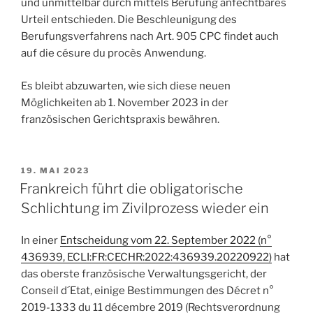
und unmittelbar durch mittels Berufung anfechtbares
Urteil entschieden. Die Beschleunigung des
Berufungsverfahrens nach Art. 905 CPC findet auch
auf die césure du procès Anwendung.
Es bleibt abzuwarten, wie sich diese neuen
Möglichkeiten ab 1. November 2023 in der
französischen Gerichtspraxis bewähren.
VERÖFFENTLICHT
19. MAI 2023
AM
Frankreich führt die obligatorische
Schlichtung im Zivilprozess wieder ein
In einer
Entscheidung vom 22. September 2022 (n°
436939, ECLI:FR:CECHR:2022:436939.20220922)
hat
das oberste französische Verwaltungsgericht, der
Conseil d´Etat, einige Bestimmungen des Décret n°
2019-1333 du 11 décembre 2019 (Rechtsverordnung