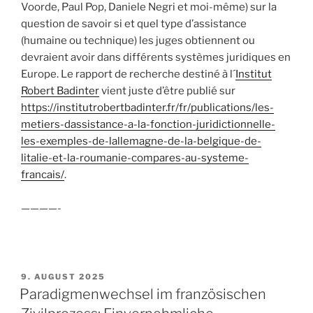
Voorde, Paul Pop, Daniele Negri et moi-même) sur la
question de savoir si et quel type d’assistance
(humaine ou technique) les juges obtiennent ou
devraient avoir dans différents systèmes juridiques en
Europe. Le rapport de recherche destiné à l´
Institut
Robert Badinter
vient juste d’être publié sur
https://institutrobertbadinter.fr/fr/publications/les-
metiers-dassistance-a-la-fonction-juridictionnelle-
les-exemples-de-lallemagne-de-la-belgique-de-
litalie-et-la-roumanie-compares-au-systeme-
francais/
.
————-
VERÖFFENTLICHT
9. AUGUST 2025
AM
Paradigmenwechsel im französischen