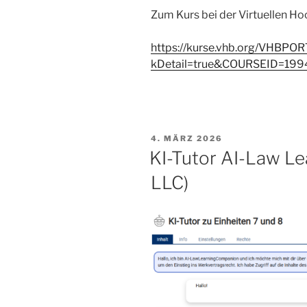
Zum Kurs bei der Virtuellen Ho
https://kurse.vhb.org/VHBP
kDetail=true&COURSEID=199
VERÖFFENTLICHT
4. MÄRZ 2026
AM
KI-Tutor AI-Law Le
LLC)