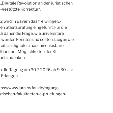
igitale Revolution an den juristischen
-gestützte Korrektur“.
ird in Bayern das freiwillige E-
hen Staatsprüfung eingeführt. Für die
ich daher die Frage, wie universitäre
 werden könnten und sollten. Liegen die
eits in digitaler, maschinenlesbarer
elbar über Möglichkeiten der KI-
 nachzudenken.
h die Tagung am 30.7.2026 ab 9.30 Uhr
 Erlangen.
tps://www.jura.rw.fau.de/tagung-
istischen-fakultaeten-e-pruefungen-