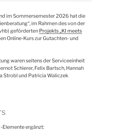
nd im Sommersemester 2026 hat die
dienberatung“, im Rahmen des von der
(vhb) geförderten
Projekts „KI meets
den Online-Kurs zur Gutachten- und
itung waren seitens der Serviceeinheit
rnot Schierer, Felix Bartsch, Hannah
 Strobl und Patricia Waliczek
rs
I-Elemente ergänzt: