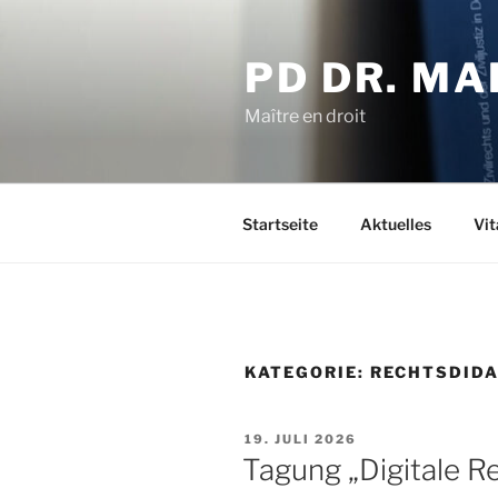
Zum
Inhalt
PD DR. MA
springen
Maître en droit
Startseite
Aktuelles
Vit
KATEGORIE:
RECHTSDIDA
VERÖFFENTLICHT
19. JULI 2026
AM
Tagung „Digitale R