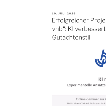
VERÖFFENTLICHT
10. JULI 2026
AM
Erfolgreicher Proj
vhb“: KI verbessert
Gutachtenstil