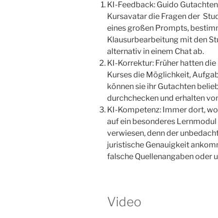
KI-Feedback: Guido Gutachten b
Kursavatar die Fragen der Stud
eines großen Prompts, bestim
Klausurbearbeitung mit den St
alternativ in einem Chat ab.
KI-Korrektur: Früher hatten di
Kurses die Möglichkeit, Aufgab
können sie ihr Gutachten belieb
durchchecken und erhalten von
KI-Kompetenz: Immer dort, wo 
auf ein besonderes Lernmodul 
verwiesen, denn der unbedachte
juristische Genauigkeit ankom
falsche Quellenangaben oder u
Video