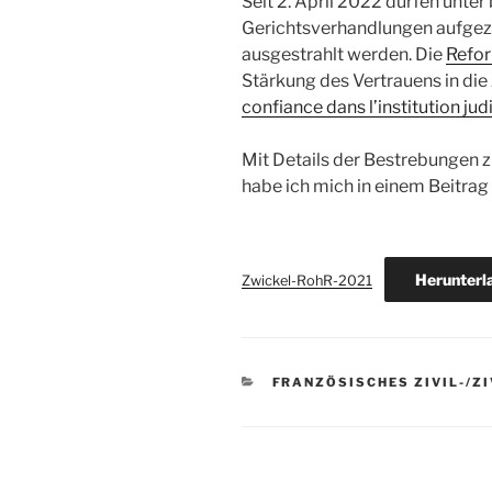
Seit 2. April 2022 dürfen unt
Gerichtsverhandlungen aufgez
ausgestrahlt werden. Die
Refo
Stärkung des Vertrauens in die J
confiance dans l’institution jud
Mit Details der Bestrebungen z
habe ich mich in einem Beitrag 
Herunterl
Zwickel-RohR-2021
KATEGORIEN
FRANZÖSISCHES ZIVIL-/Z