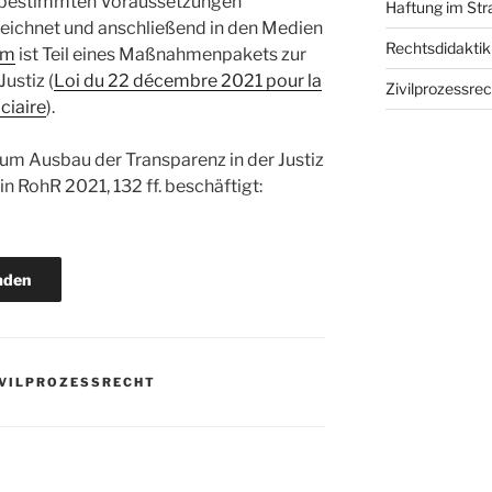
er bestimmten Voraussetzungen
Haftung im St
eichnet und anschließend in den Medien
Rechtsdidaktik
rm
ist Teil eines Maßnahmenpakets zur
ustiz (
Loi du 22 décembre 2021 pour la
Zivilprozessrec
iciaire
).
um Ausbau der Transparenz in der Justiz
in RohR 2021, 132 ff. beschäftigt:
aden
IVILPROZESSRECHT