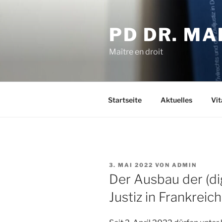
Zum
Inhalt
PD DR. MA
springen
Maître en droit
Startseite
Aktuelles
Vit
VERÖFFENTLICHT
3. MAI 2022
VON
ADMIN
AM
Der Ausbau der (di
Justiz in Frankreich